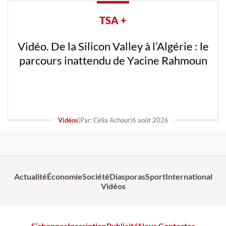
TSA +
Vidéo. De la Silicon Valley à l’Algérie : le
parcours inattendu de Yacine Rahmoun
Vidéos
|
Par: Célia Achour
|
6 août 2026
Actualité
Économie
Société
Diasporas
Sport
International
Vidéos
S’abonner
Inscription
Publicité
Nous Contacter