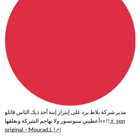
مدير شركة بلاط يرد على إبتزاز إبنة أحد ذيك الناس قاتلو
«أعطيني سبونسور ولا نهاجم الشركة ونغلقها» !!
♬ son
original – Mourad.L