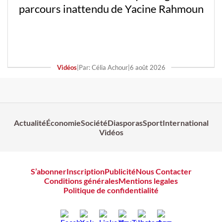
parcours inattendu de Yacine Rahmoun
Vidéos
|
Par: Célia Achour
|
6 août 2026
Actualité
Économie
Société
Diasporas
Sport
International
Vidéos
S’abonner
Inscription
Publicité
Nous Contacter
Conditions générales
Mentions legales
Politique de confidentialité