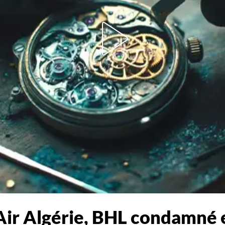
ir Algérie, BHL condamné e