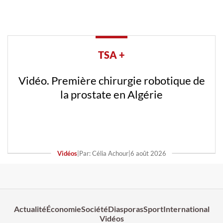
TSA +
Vidéo. Première chirurgie robotique de
la prostate en Algérie
Vidéos
|
Par: Célia Achour
|
6 août 2026
Actualité
Économie
Société
Diasporas
Sport
International
Vidéos