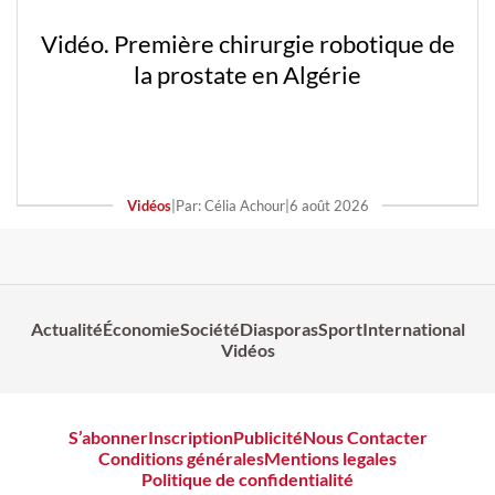
Vidéo. Première chirurgie robotique de
la prostate en Algérie
Vidéos
|
Par: Célia Achour
|
6 août 2026
Actualité
Économie
Société
Diasporas
Sport
International
Vidéos
S’abonner
Inscription
Publicité
Nous Contacter
Conditions générales
Mentions legales
Politique de confidentialité