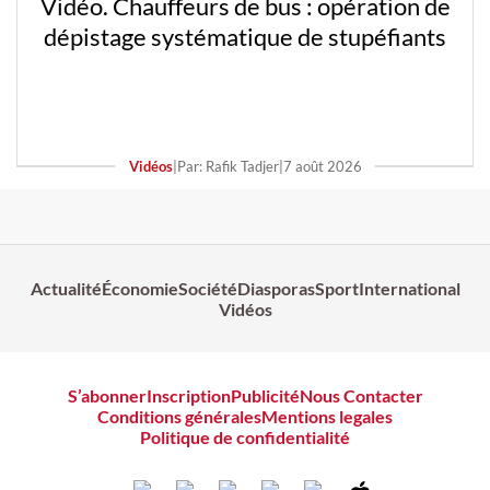
Vidéo. Chauffeurs de bus : opération de
dépistage systématique de stupéfiants
Vidéos
|
Par: Rafik Tadjer
|
7 août 2026
Actualité
Économie
Société
Diasporas
Sport
International
Vidéos
S’abonner
Inscription
Publicité
Nous Contacter
Conditions générales
Mentions legales
Politique de confidentialité