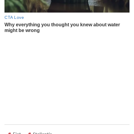
#
Fiat
#
Stellantis