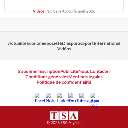
Vidéos
|
Par: Célia Achour
|
6 août 2026
Actualité
Économie
Société
Diasporas
Sport
International
Vidéos
S’abonner
Inscription
Publicité
Nous Contacter
Conditions générales
Mentions legales
Politique de confidentialité
© 2026 TSA Algérie