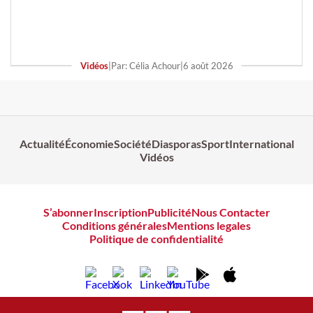
Vidéos
|
Par: Célia Achour
|
6 août 2026
Actualité
Économie
Société
Diasporas
Sport
International
Vidéos
S’abonner
Inscription
Publicité
Nous Contacter
Conditions générales
Mentions legales
Politique de confidentialité