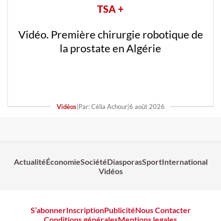
TSA +
Vidéo. Première chirurgie robotique de
la prostate en Algérie
Vidéos
|
Par: Célia Achour
|
6 août 2026
Actualité
Économie
Société
Diasporas
Sport
International
Vidéos
S’abonner
Inscription
Publicité
Nous Contacter
Conditions générales
Mentions legales