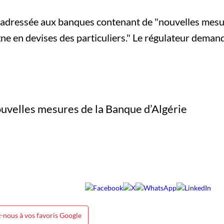
e adressée aux banques contenant de "nouvelles mes
argne en devises des particuliers." Le régulateur dema
-nous à vos favoris Google