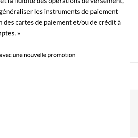
l et la fluidité des opérations de versement,
 « généraliser les instruments de paiement
on des cartes de paiement et/ou de crédit à
mptes. »
x avec une nouvelle promotion