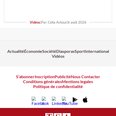
Vidéos
|
Par: Célia Achour
|
6 août 2026
Actualité
Économie
Société
Diasporas
Sport
International
Vidéos
S’abonner
Inscription
Publicité
Nous Contacter
Conditions générales
Mentions legales
Politique de confidentialité