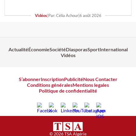
Vidéos
|
Par: Célia Achour
|
6 août 2026
Actualité
Économie
Société
Diasporas
Sport
International
Vidéos
S’abonner
Inscription
Publicité
Nous Contacter
Conditions générales
Mentions legales
Politique de confidentialité
© 2026 TSA Algérie