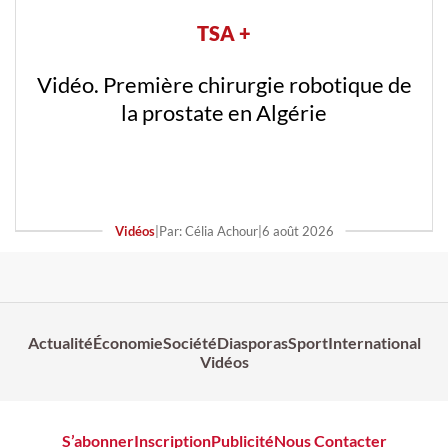
TSA +
Vidéo. Première chirurgie robotique de
la prostate en Algérie
Vidéos
|
Par: Célia Achour
|
6 août 2026
Actualité
Économie
Société
Diasporas
Sport
International
Vidéos
S’abonner
Inscription
Publicité
Nous Contacter