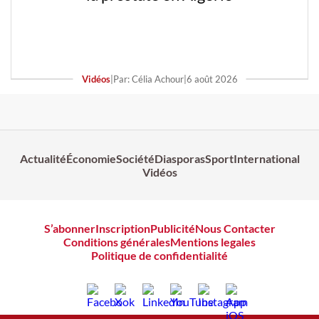
Vidéos
|
Par: Célia Achour
|
6 août 2026
Actualité
Économie
Société
Diasporas
Sport
International
Vidéos
S’abonner
Inscription
Publicité
Nous Contacter
Conditions générales
Mentions legales
Politique de confidentialité