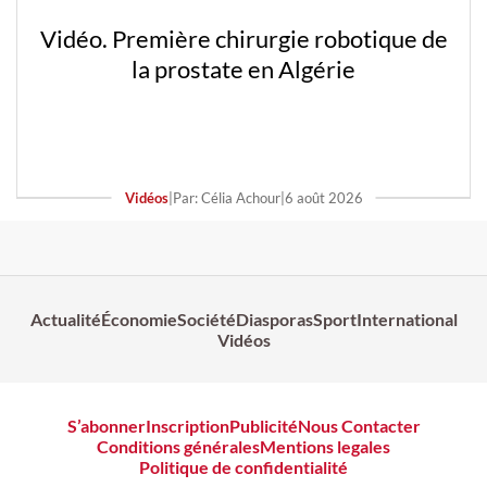
Vidéo. Première chirurgie robotique de
la prostate en Algérie
Vidéos
|
Par: Célia Achour
|
6 août 2026
Actualité
Économie
Société
Diasporas
Sport
International
Vidéos
S’abonner
Inscription
Publicité
Nous Contacter
Conditions générales
Mentions legales
Politique de confidentialité