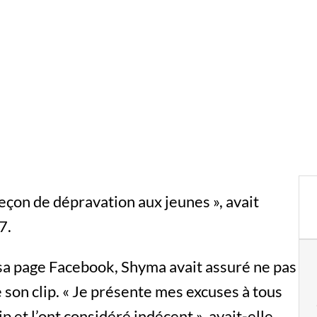
çon de dépravation aux jeunes », avait
7.
sa page Facebook, Shyma avait assuré ne pas
e son clip. « Je présente mes excuses à tous
p et l’ont considéré indécent », avait-elle