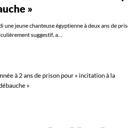
bauche »
 une jeune chanteuse égyptienne à deux ans de priso
iculièrement suggestif, a…