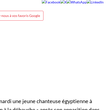
-nous à vos favoris Google
mardi une jeune chanteuse égyptienne à
on à la débauche » après son apparition dans