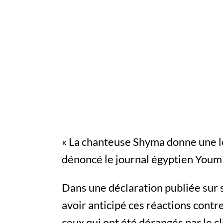
« La chanteuse Shyma donne une le
dénoncé le journal égyptien Youm
Dans une déclaration publiée sur 
avoir anticipé ces réactions contr
ceux qui ont été dérangés par le cli