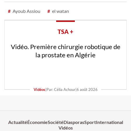
#
Ayoub Assiou
#
el watan
TSA +
Vidéo. Première chirurgie robotique de
la prostate en Algérie
Vidéos
|
Par: Célia Achour
|
6 août 2026
Actualité
Économie
Société
Diasporas
Sport
International
Vidéos