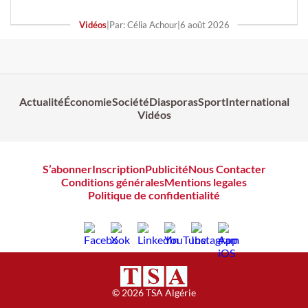
Vidéos
|
Par: Célia Achour
|
6 août 2026
Actualité
Économie
Société
Diasporas
Sport
International
Vidéos
S’abonner
Inscription
Publicité
Nous Contacter
Conditions générales
Mentions legales
Politique de confidentialité
© 2026 TSA Algérie