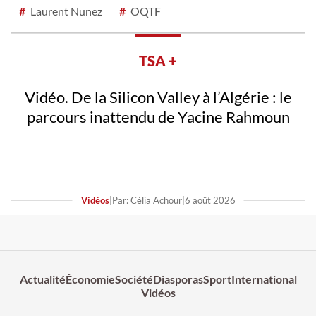
#
Laurent Nunez
#
OQTF
TSA +
Vidéo. De la Silicon Valley à l’Algérie : le
parcours inattendu de Yacine Rahmoun
Vidéos
|
Par: Célia Achour
|
6 août 2026
Actualité
Économie
Société
Diasporas
Sport
International
Vidéos