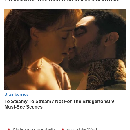
#
Abderrazak Boudjelti
#
accord de 1968