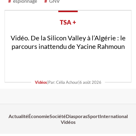
#
espionnage
#
GNV
TSA +
Vidéo. De la Silicon Valley à l’Algérie : le
parcours inattendu de Yacine Rahmoun
Vidéos
|
Par: Célia Achour
|
6 août 2026
Actualité
Économie
Société
Diasporas
Sport
International
Vidéos