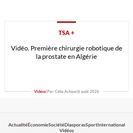
TSA +
Vidéo. Première chirurgie robotique de
la prostate en Algérie
Vidéos
|
Par: Célia Achour
|
6 août 2026
Actualité
Économie
Société
Diasporas
Sport
International
Vidéos