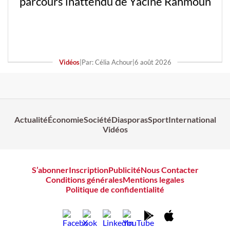
parcours inattendu de Yacine Rahmoun
Vidéos
|
Par: Célia Achour
|
6 août 2026
Actualité
Économie
Société
Diasporas
Sport
International
Vidéos
S’abonner
Inscription
Publicité
Nous Contacter
Conditions générales
Mentions legales
Politique de confidentialité