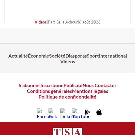
Vidéos
|
Par: Célia Achour
|
6 août 2026
Actualité
Économie
Société
Diasporas
Sport
International
Vidéos
S’abonner
Inscription
Publicité
Nous Contacter
Conditions générales
Mentions legales
Politique de confidentialité