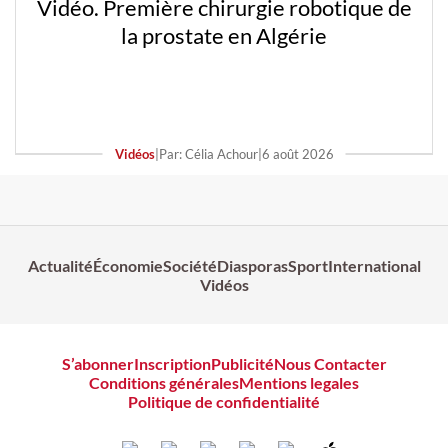
Vidéo. Première chirurgie robotique de
la prostate en Algérie
Vidéos
|
Par: Célia Achour
|
6 août 2026
Actualité
Économie
Société
Diasporas
Sport
International
Vidéos
S’abonner
Inscription
Publicité
Nous Contacter
Conditions générales
Mentions legales
Politique de confidentialité