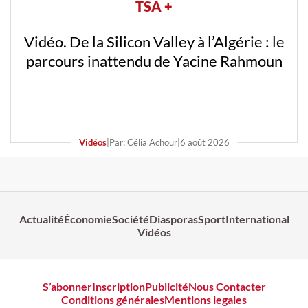
TSA +
Vidéo. De la Silicon Valley à l’Algérie : le
parcours inattendu de Yacine Rahmoun
Vidéos
|
Par: Célia Achour
|
6 août 2026
Actualité
Économie
Société
Diasporas
Sport
International
Vidéos
S’abonner
Inscription
Publicité
Nous Contacter
Conditions générales
Mentions legales