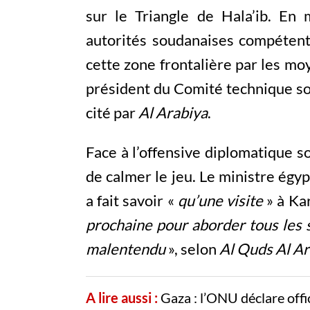
sur le Triangle de Hala’ib. En
autorités soudanaises compétente
cette zone frontalière par les mo
président du Comité technique sou
cité par
Al Arabiya
.
Face à l’offensive diplomatique s
de calmer le jeu. Le ministre égy
a fait savoir «
qu’une visite
» à Ka
prochaine pour aborder tous les s
malentendu
», selon
Al Quds Al Ar
A lire aussi :
Gaza : l’ONU déclare offic