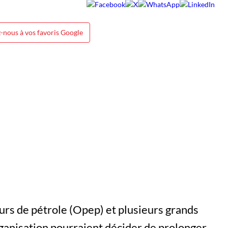
-nous à vos favoris Google
urs de pétrole (Opep) et plusieurs grands
anisation pourraient décider de prolonger