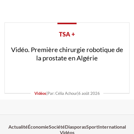
TSA +
Vidéo. Première chirurgie robotique de
la prostate en Algérie
Vidéos
|
Par: Célia Achour
|
6 août 2026
Actualité
Économie
Société
Diasporas
Sport
International
Vidéos