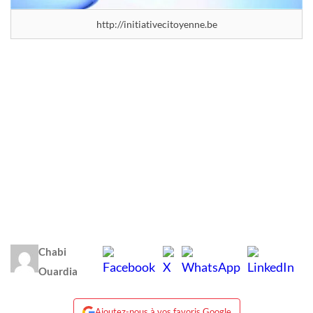
http://initiativecitoyenne.be
Chabi
Ouardia
Ajoutez-nous à vos favoris Google