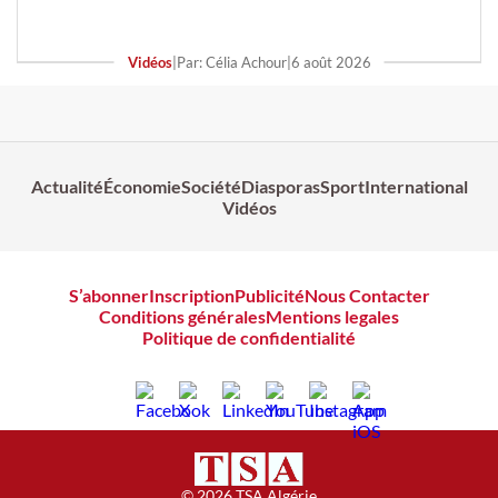
Vidéos
|
Par: Célia Achour
|
6 août 2026
Actualité
Économie
Société
Diasporas
Sport
International
Vidéos
S’abonner
Inscription
Publicité
Nous Contacter
Conditions générales
Mentions legales
Politique de confidentialité
© 2026 TSA Algérie