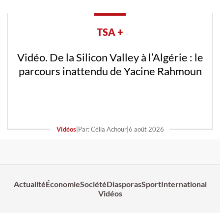
TSA +
Vidéo. De la Silicon Valley à l’Algérie : le
parcours inattendu de Yacine Rahmoun
Vidéos
|
Par: Célia Achour
|
6 août 2026
Actualité
Économie
Société
Diasporas
Sport
International
Vidéos