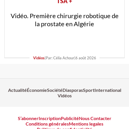
TSA +
Vidéo. Première chirurgie robotique de
la prostate en Algérie
Vidéos
|
Par: Célia Achour
|
6 août 2026
Actualité
Économie
Société
Diasporas
Sport
International
Vidéos
S’abonner
Inscription
Publicité
Nous Contacter
Conditions générales
Mentions legales