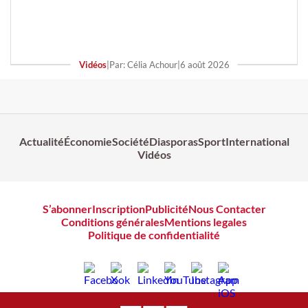
Vidéos
|
Par: Célia Achour
|
6 août 2026
Actualité
Économie
Société
Diasporas
Sport
International
Vidéos
S’abonner
Inscription
Publicité
Nous Contacter
Conditions générales
Mentions legales
Politique de confidentialité