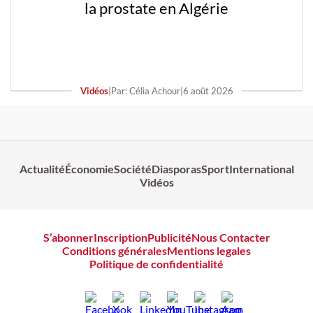
la prostate en Algérie
Vidéos
|
Par: Célia Achour
|
6 août 2026
Actualité
Économie
Société
Diasporas
Sport
International
Vidéos
S’abonner
Inscription
Publicité
Nous Contacter
Conditions générales
Mentions legales
Politique de confidentialité