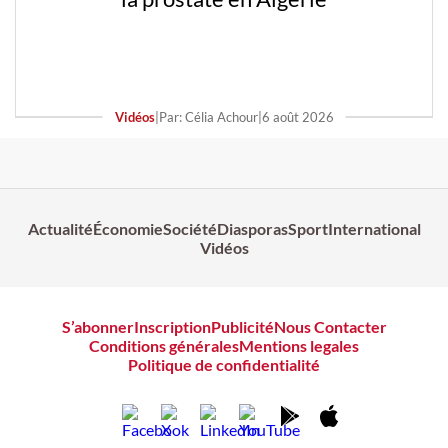
Vidéos
|
Par: Célia Achour
|
6 août 2026
Actualité
Économie
Société
Diasporas
Sport
International
Vidéos
S’abonner
Inscription
Publicité
Nous Contacter
Conditions générales
Mentions legales
Politique de confidentialité