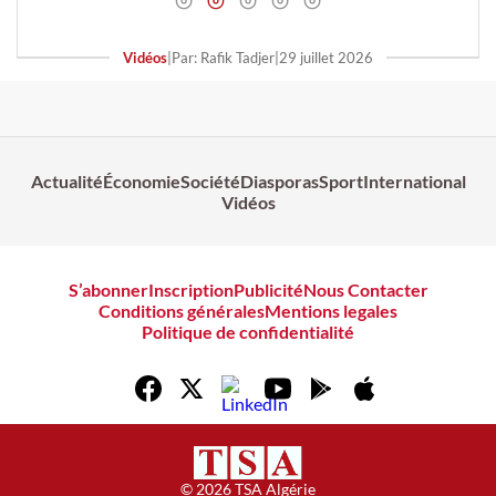
Vidéos
|
Par: Rafik Tadjer
|
29 juillet 2026
Actualité
Économie
Société
Diasporas
Sport
International
Vidéos
S’abonner
Inscription
Publicité
Nous Contacter
Conditions générales
Mentions legales
Politique de confidentialité
© 2026 TSA Algérie