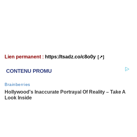
Lien permanent :
https://tsadz.co/c8o0y