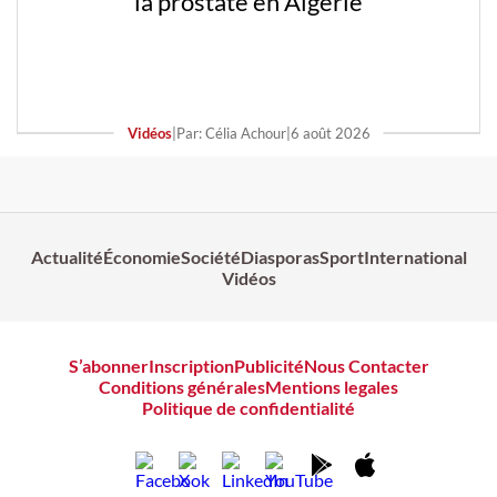
la prostate en Algérie
Vidéos
|
Par: Célia Achour
|
6 août 2026
Actualité
Économie
Société
Diasporas
Sport
International
Vidéos
S’abonner
Inscription
Publicité
Nous Contacter
Conditions générales
Mentions legales
Politique de confidentialité