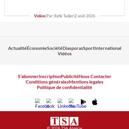
Vidéos
|
Par: Rafik Tadjer
|
2 août 2026
Actualité
Économie
Société
Diasporas
Sport
International
Vidéos
S’abonner
Inscription
Publicité
Nous Contacter
Conditions générales
Mentions legales
Politique de confidentialité
© 2026 TSA Algérie