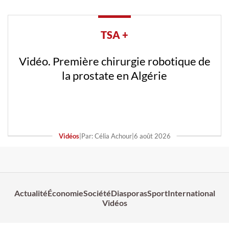
TSA +
Vidéo. Première chirurgie robotique de
la prostate en Algérie
Vidéos
|
Par: Célia Achour
|
6 août 2026
Actualité
Économie
Société
Diasporas
Sport
International
Vidéos