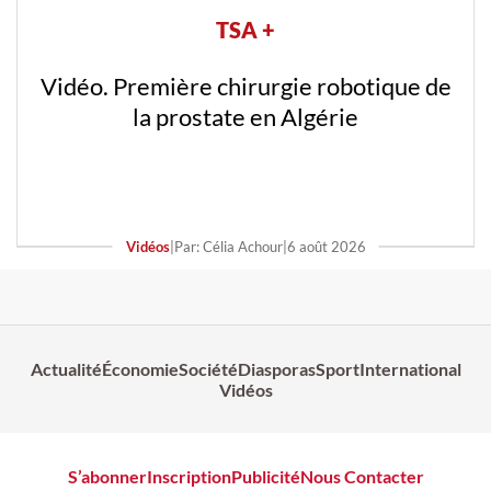
TSA +
Vidéo. Première chirurgie robotique de
la prostate en Algérie
Vidéos
|
Par: Célia Achour
|
6 août 2026
Actualité
Économie
Société
Diasporas
Sport
International
Vidéos
S’abonner
Inscription
Publicité
Nous Contacter