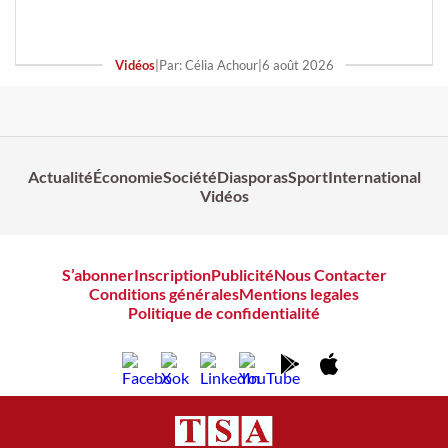
Vidéos
|
Par: Célia Achour
|
6 août 2026
Actualité
Économie
Société
Diasporas
Sport
International
Vidéos
S’abonner
Inscription
Publicité
Nous Contacter
Conditions générales
Mentions legales
Politique de confidentialité