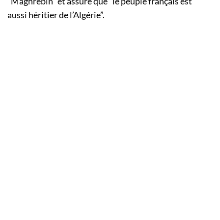
“Maghrebin” et assuré que “le peuple français est
aussi héritier de l’Algérie”.