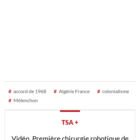
#
accord de 1968
#
Algérie France
#
colonialisme
#
Mélenchon
TSA +
Vidéo. Première chirurgie robotique de