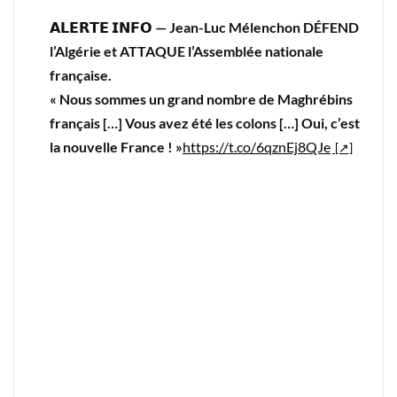
𝗔𝗟𝗘𝗥𝗧𝗘 𝗜𝗡𝗙𝗢 — Jean-Luc Mélenchon DÉFEND
l’Algérie et ATTAQUE l’Assemblée nationale
française.
« Nous sommes un grand nombre de Maghrébins
français […] Vous avez été les colons […] Oui, c’est
la nouvelle France ! »
https://t.co/6qznEj8QJe