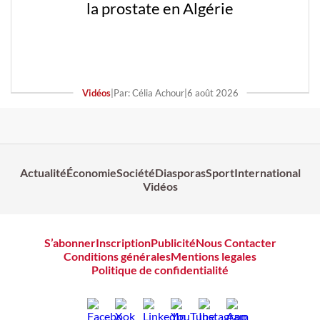
la prostate en Algérie
Vidéos
|
Par: Célia Achour
|
6 août 2026
Actualité
Économie
Société
Diasporas
Sport
International
Vidéos
S’abonner
Inscription
Publicité
Nous Contacter
Conditions générales
Mentions legales
Politique de confidentialité