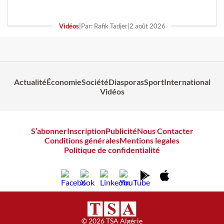
Vidéos
|
Par: Rafik Tadjer
|
2 août 2026
Actualité
Économie
Société
Diasporas
Sport
International
Vidéos
S’abonner
Inscription
Publicité
Nous Contacter
Conditions générales
Mentions legales
Politique de confidentialité
© 2026 TSA Algérie