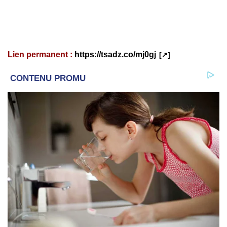
Lien permanent :
https://tsadz.co/mj0gj