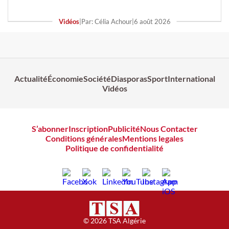
Vidéos
|
Par: Célia Achour
|
6 août 2026
Actualité
Économie
Société
Diasporas
Sport
International
Vidéos
S’abonner
Inscription
Publicité
Nous Contacter
Conditions générales
Mentions legales
Politique de confidentialité
© 2026 TSA Algérie