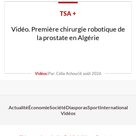
TSA +
Vidéo. Première chirurgie robotique de
la prostate en Algérie
Vidéos
|
Par: Célia Achour
|
6 août 2026
Actualité
Économie
Société
Diasporas
Sport
International
Vidéos