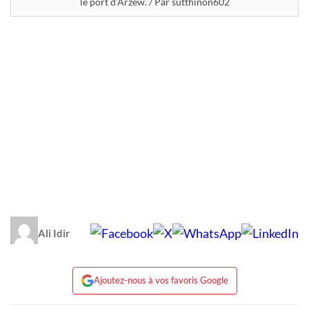
le port d’Arzew. / Par sutthinon602
Ali Idir
Ajoutez-nous à vos favoris Google