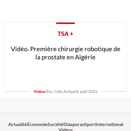
TSA +
Vidéo. Première chirurgie robotique de
la prostate en Algérie
Vidéos
|
Par: Célia Achour
|
6 août 2026
Actualité
Économie
Société
Diasporas
Sport
International
Vidéos