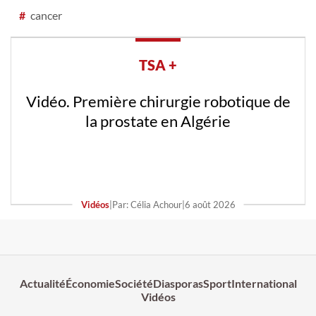
#
cancer
TSA +
Vidéo. Première chirurgie robotique de
la prostate en Algérie
Vidéos
|
Par: Célia Achour
|
6 août 2026
Actualité
Économie
Société
Diasporas
Sport
International
Vidéos